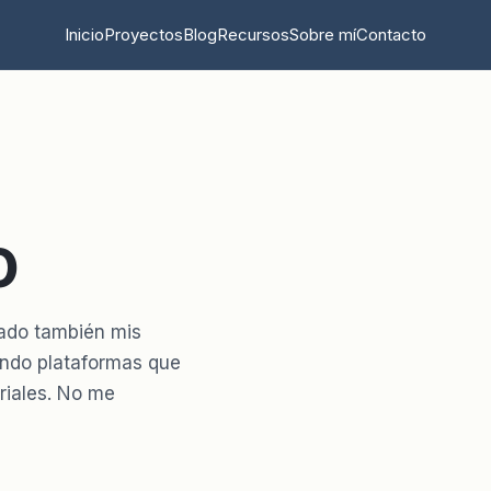
Inicio
Proyectos
Blog
Recursos
Sobre mí
Contacto
o
dado también mis
endo plataformas que
riales. No me